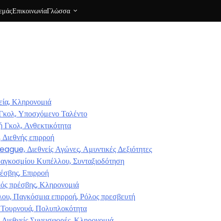
 εμάς
Επικοινωνία
Γλώσσα
εία, Κληρονομιά
 Γκολ, Υποσχόμενο Ταλέντο
ή Γκολ, Ανθεκτικότητα
 Διεθνής επιρροή
gue, Διεθνείς Αγώνες, Αμυντικές Δεξιότητες
 Παγκοσμίου Κυπέλλου, Συνταξιοδότηση
ρέσβης, Επιρροή
κός πρέσβης, Κληρονομιά
ου, Παγκόσμια επιρροή, Ρόλος πρεσβευτή
ή Τουρνουά, Πολυπλοκότητα
Διεθνείς Συνεισφορές, Κληρονομιά