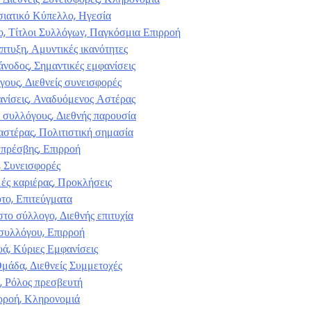
σιατικό Κύπελλο, Ηγεσία
, Τίτλοι Συλλόγων, Παγκόσμια Επιρροή
πτυξη, Αμυντικές ικανότητες
νοδος, Σημαντικές εμφανίσεις
γους, Διεθνείς συνεισφορές
ανίσεις, Αναδυόμενος Αστέρας
ε συλλόγους, Διεθνής παρουσία
αστέρας, Πολιτιστική σημασία
ς πρέσβης, Επιρροή
, Συνεισφορές
μές καριέρας, Προκλήσεις
ύτο, Επιτεύγματα
το σύλλογο, Διεθνής επιτυχία
συλλόγου, Επιρροή
υά, Κύριες Εμφανίσεις
Ομάδα, Διεθνείς Συμμετοχές
ή, Ρόλος πρεσβευτή
ιρροή, Κληρονομιά