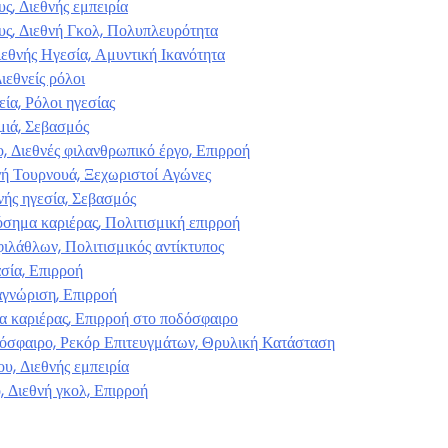
ς, Διεθνής εμπειρία
υς, Διεθνή Γκολ, Πολυπλευρότητα
εθνής Ηγεσία, Αμυντική Ικανότητα
ιεθνείς ρόλοι
ία, Ρόλοι ηγεσίας
μιά, Σεβασμός
 Διεθνές φιλανθρωπικό έργο, Επιρροή
νή Τουρνουά, Ξεχωριστοί Αγώνες
νής ηγεσία, Σεβασμός
όσημα καριέρας, Πολιτισμική επιρροή
φιλάθλων, Πολιτισμικός αντίκτυπος
ασία, Επιρροή
αγνώριση, Επιρροή
α καριέρας, Επιρροή στο ποδόσφαιρο
όσφαιρο, Ρεκόρ Επιτευγμάτων, Θρυλική Κατάσταση
υ, Διεθνής εμπειρία
, Διεθνή γκολ, Επιρροή