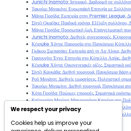
Junichi Inamoto: Ιστορικό, Διαδρομή σε συλλόγου
Τακούμι Μιναμίνο: Ευρωπαϊκή Επιτυχία με Συλλόγο
Μάγια Γιοσίδα: Εμπειρία στην Premier League, Δι
Σίντζι Οκαζάκι: Παιδικά χρόνια, Εξέλιξη συλλόγου, Δ
Μάγια Γιοσίδα: Προσωπική ζωή, Επαγγελματική πορε
Junichi Inamoto: Διεθνείς συνεισφορές, Κληρονο
Κέισuke Χόντα: Παρουσία στο Παγκόσμιο Κύπελλο,
Γκάκου Σιμπασάκι: Εμπειρία από τη Λα Λίγκα, Διεθ
Γιασουχίτο Έντο: Επιτυχία στο Κύπελλο Ασίας, Διεθ
Κέισuke Χόντα: Οικογενειακές ρίζες, Σημαντικά ορ
Σίντζι Καγκάβα: Διεθνή τουρνουά, Παγκόσμια βάση 
Ρυό Μιγιάτσι: Διεθνείς εμφανίσεις, Πολιτιστική σημ
Τακούμι Μιναμίνο: Διεθνή τουρνουά, Παγκόσμια αν
Κότα Γιοσίδα: Πρώιμες επιρροές, Σημαντικά ορόσημ
Καζουγιόσι Μιούρα: Μακροχρόνια Καριέρα στο Ποδ
Kota Yoshida: Κύριες επιδόσεις, Επιτυχίες συλλόγο
We respect your privacy
Σίντζι Οκαζάκι: Εμφανίσεις στο Παγκόσμιο Κύπελλο
Cookies help us improve your
Categories