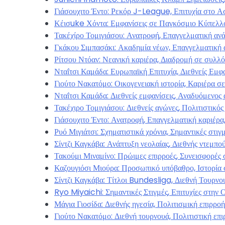
Γιάσουχιτο Έντο: Ρεκόρ J-League, Επιτυχία στο Α
Κέισuke Χόντα: Εμφανίσεις σε Παγκόσμιο Κύπελλο
Τακέχίρο Τομιγιάσου: Ανατροφή, Επαγγελματική ανά
Γκάκου Σιμπασάκι: Ακαδημία νέων, Επαγγελματική ά
Ρίτσου Ντόαν: Νεανική καριέρα, Διαδρομή σε συλλό
Νταΐτσι Καμάδα: Ευρωπαϊκή Επιτυχία, Διεθνείς Εμφ
Γιούτο Νακατόμο: Οικογενειακή ιστορία, Καριέρα σ
Νταΐτσι Καμάδα: Διεθνείς εμφανίσεις, Αναδυόμενος 
Τακέχιρο Τομιγιάσου: Διεθνείς αγώνες, Πολιτιστικό
Γιάσουχιτο Έντο: Ανατροφή, Επαγγελματική καριέρα
Ρυό Μιγιάτσι: Σχηματιστικά χρόνια, Σημαντικές στιγ
Σίντζι Καγκάβα: Ανάπτυξη νεολαίας, Διεθνής ντεμπο
Τακούμι Μιναμίνο: Πρώιμες επιρροές, Συνεισφορές σ
Καζουγιόσι Μιούρα: Προσωπικό υπόβαθρο, Ιστορία 
Σίντζι Καγκάβα: Τίτλοι Bundesliga, Διεθνή Τουρνο
Ryo Miyaichi: Σημαντικές Στιγμές, Επιτυχίες στην 
Μάγια Γιοσίδα: Διεθνής ηγεσία, Πολιτισμική επιρρο
Γιούτο Νακατόμο: Διεθνή τουρνουά, Πολιτιστική επ