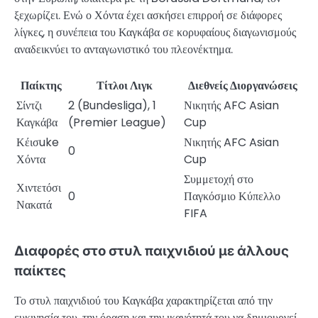
ξεχωρίζει. Ενώ ο Χόντα έχει ασκήσει επιρροή σε διάφορες
λίγκες, η συνέπεια του Καγκάβα σε κορυφαίους διαγωνισμούς
αναδεικνύει το ανταγωνιστικό του πλεονέκτημα.
Παίκτης
Τίτλοι Λιγκ
Διεθνείς Διοργανώσεις
Σίντζι
2 (Bundesliga), 1
Νικητής AFC Asian
Καγκάβα
(Premier League)
Cup
Κέισuke
Νικητής AFC Asian
0
Χόντα
Cup
Συμμετοχή στο
Χιντετόσι
0
Παγκόσμιο Κύπελλο
Νακατά
FIFA
Διαφορές στο στυλ παιχνιδιού με άλλους
παίκτες
Το στυλ παιχνιδιού του Καγκάβα χαρακτηρίζεται από την
ευκινησία του, την όραση και την ικανότητά του να δημιουργεί