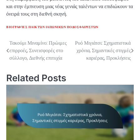
και στην έμπνευση μιας νέας γενιάς ταλέντων να επιδιώκουν τα
όνειρά τους στη διεθνή σκηνή.
ΒΙΟΓΡΑΦΊΕΣ ΠΑΙΚΤΏΝ ΙΑΠΩΝΙΚΏΝ ΠΟΔΟΣΦΑΙΡΙΣΤΏΝ
Τακούμι Μιναμίνο: Πρώιμες
Ρυό Μιγιάτσι: Σχηματιστικά
Post
επιρροές, Συνεισφορές στο
χρόνια, Σημαντικές στιγμές
navigation
σύλλογο, Διεθνής επιτυχία
καριέρας, Προκλήσεις
Related Posts