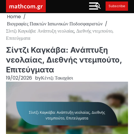
Skip
mathcom.gr
Subscribe
to
Home
content
Βιογραφίες Παικτών Ιαπωνικών Ποδοσφαιριστών
Σίντζι Καγκάβα: Ανάπτυξη νεολαίας, Διεθνής ντεμπούτο,
Επιτεύγματα
Σίντζι Καγκάβα: Ανάπτυξη
νεολαίας, Διεθνής ντεμπούτο,
Επιτεύγματα
19/02/2026
by
Κέντζι Τακαχάσι