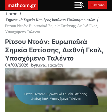
Skip
mathcom.gr
Subscribe
to
Home
content
Σημαντικά Σημεία Καριέρας Ιαπώνων Ποδοσφαιριστών
Ρίτσου Ντοάν: Ευρωπαϊκά Σημεία Εστίασης, Διεθνή Γκολ,
Υποσχόμενο Ταλέντο
Ρίτσου Ντοάν: Ευρωπαϊκά
Σημεία Εστίασης, Διεθνή Γκολ,
Υποσχόμενο Ταλέντο
04/03/2026
by
Κέντζι Τακαχάσι