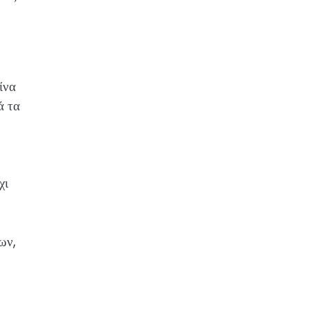
ίνα
ά τα
χι
ων,