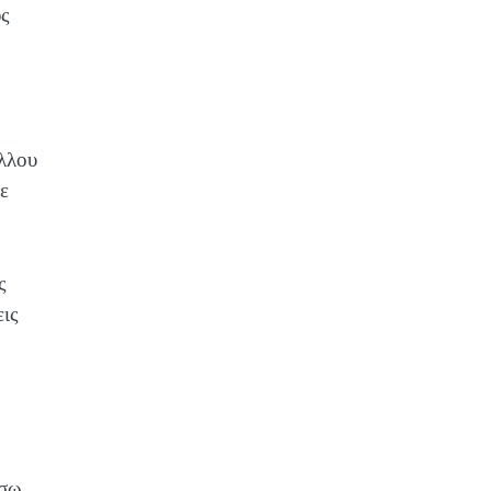
υς
λλου
ε
ς
εις
έσω