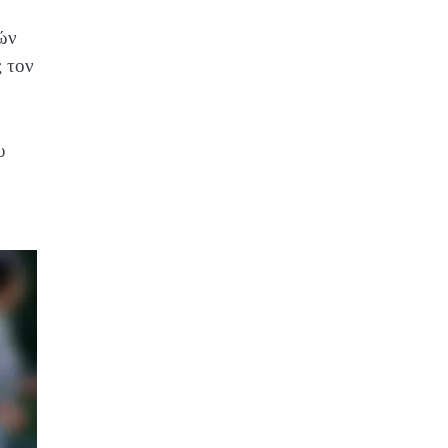
κών
ς τον
υ