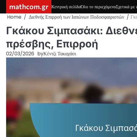
Skip
mathcom.gr
Κεντρική σελίδα
Όλο το περιεχόμενο
Σχετικά με 
to
Home
Διεθνής Επιρροή των Ιαπώνων Ποδοσφαιριστών
Γκά
content
Γκάκου Σιμπασάκι: Διεθν
πρέσβης, Επιρροή
02/03/2026
by
Κέντζι Τακαχάσι